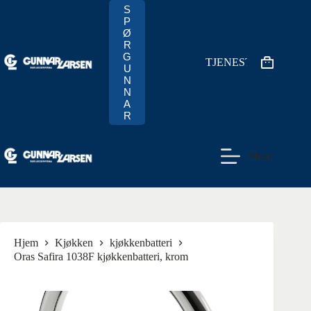
Hopp
S
til
P
innholdet
Ø
R
G
TJENESTER
Handlekur
U
N
N
A
R
Meny
Hjem
Kjøkken
kjøkkenbatteri
Oras Safira 1038F kjøkkenbatteri, krom