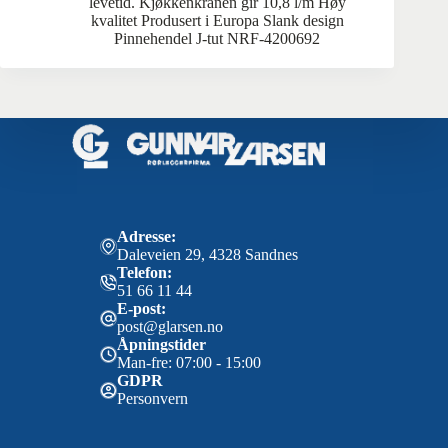
levetid. Kjøkkenkranen gir 10,8 l/m Høy
kvalitet Produsert i Europa Slank design
Pinnehendel J-tut NRF-4200692
Adresse:
Daleveien 29, 4328 Sandnes
Telefon:
51 66 11 44
E-post:
post@glarsen.no
Åpningstider
Man-fre: 07:00 - 15:00
GDPR
Personvern