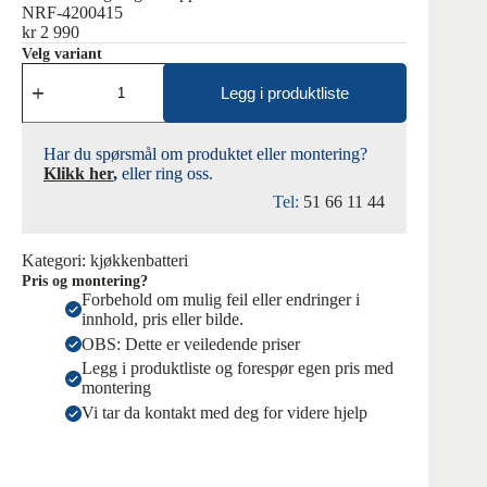
NRF-4200415
kr
2 990
Velg variant
Oras
Safira
Legg i produktliste
1038F
kjøkkenbatteri,
krom
Har du spørsmål om produktet eller montering?
antall
Klikk her
,
eller ring oss.
Tel:
51 66 11 44
Kategori:
kjøkkenbatteri
Pris og montering?
Forbehold om mulig feil eller endringer i
innhold, pris eller bilde.
OBS: Dette er veiledende priser
Legg i produktliste og forespør egen pris med
montering
Vi tar da kontakt med deg for videre hjelp