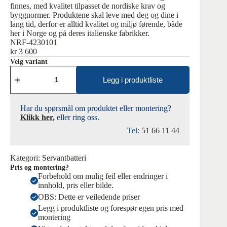
finnes, med kvalitet tilpasset de nordiske krav og
byggnormer. Produktene skal leve med deg og dine i
lang tid, derfor er alltid kvalitet og miljø førende, både
her i Norge og på deres italienske fabrikker.
NRF-4230101
kr
3 600
Velg variant
LES071
servantbatteri,
Legg i produktliste
krom
antall
Har du spørsmål om produktet eller montering?
Klikk her
,
eller ring oss.
Tel:
51 66 11 44
Kategori:
Servantbatteri
Pris og montering?
Forbehold om mulig feil eller endringer i
innhold, pris eller bilde.
OBS: Dette er veiledende priser
Legg i produktliste og forespør egen pris med
montering