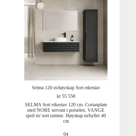
Selma 120 m/høyskap Sort eikestav
kr
55 550
SELMA Sort eikestav 120 cm. Corianplate
med NORE servant i porselen. VANGE
speil m/ sort ramme. Høyskap m/hyller 40
cm
04