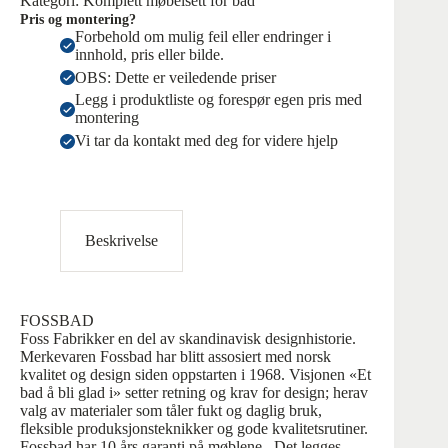
Kategori:
Komplett møbelsett for bad
Pris og montering?
Forbehold om mulig feil eller endringer i
innhold, pris eller bilde.
OBS: Dette er veiledende priser
Legg i produktliste og forespør egen pris med
montering
Vi tar da kontakt med deg for videre hjelp
Beskrivelse
FOSSBAD
Foss Fabrikker en del av skandinavisk designhistorie.
Merkevaren Fossbad har blitt assosiert med norsk
kvalitet og design siden oppstarten i 1968. Visjonen «Et
bad å bli glad i» setter retning og krav for design; herav
valg av materialer som tåler fukt og daglig bruk,
fleksible produksjonsteknikker og gode kvalitetsrutiner.
Fossbad har 10 års garanti på møblene . Det legges