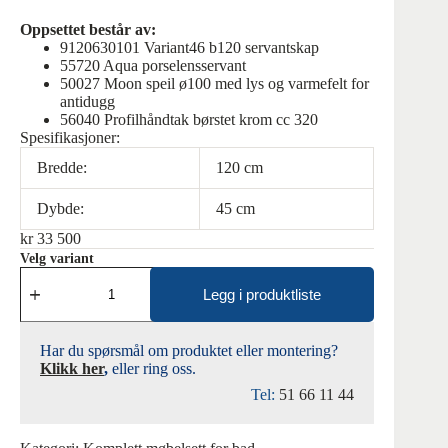
Oppsettet består av:
9120630101 Variant46 b120 servantskap
55720 Aqua porselensservant
50027 Moon speil ø100 med lys og varmefelt for
antidugg
56040 Profilhåndtak børstet krom cc 320
Spesifikasjoner:
Bredde:
120 cm
Dybde:
45 cm
kr
33 500
Velg variant
Fossbad
Variant46
Legg i produktliste
120
Hvit
matt
Har du spørsmål om produktet eller montering?
med
Klikk her
,
eller ring oss.
Moon
speil
Tel:
51 66 11 44
antall