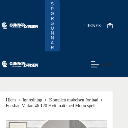
Hopp
S
til
P
innholdet
Ø
R
G
TJENESTER
Handlekur
U
N
N
A
R
Meny
Hjem
Innredning
Komplett møbelsett for bad
Fossbad Variant46 120 Hvit matt med Moon speil